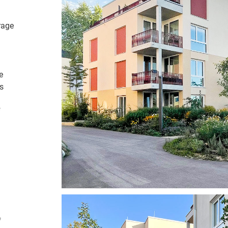
rage
e
s
f
f