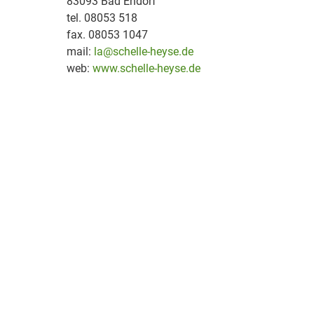
83093 Bad Endorf
tel. 08053 518
fax. 08053 1047
mail:
la@schelle-heyse.de
web:
www.schelle-heyse.de