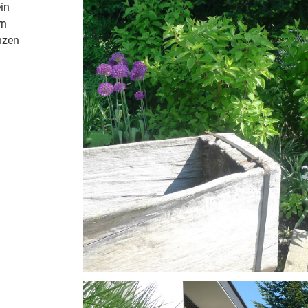
in
rn
nzen