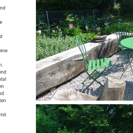
Und
e
nd
eine
n.
und
tal
en
nd
ten
mit